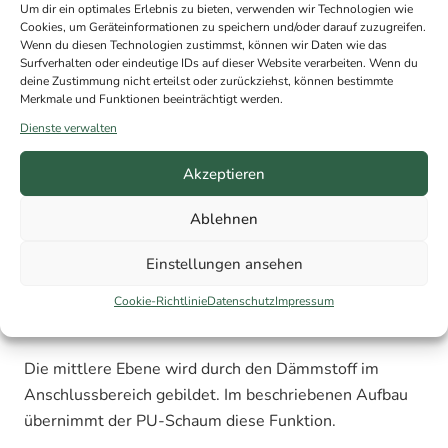
möglichst nicht in die Konstruktion eindringt und
Um dir ein optimales Erlebnis zu bieten, verwenden wir Technologien wie
eventuell vorhandene Restfeuchte wieder austrocknen
Cookies, um Geräteinformationen zu speichern und/oder darauf zuzugreifen.
Wenn du diesen Technologien zustimmst, können wir Daten wie das
kann.
Surfverhalten oder eindeutige IDs auf dieser Website verarbeiten. Wenn du
deine Zustimmung nicht erteilst oder zurückziehst, können bestimmte
Merkmale und Funktionen beeinträchtigt werden.
Innenseite: Luftdichte Ebene
Dienste verwalten
Die innere Abdichtung soll verhindern, dass feuchte
Akzeptieren
Raumluft in die Anschlussfuge gelangt.
Ablehnen
Hierfür werden beispielsweise Dichtbänder oder
Dampfbremsfolien eingesetzt.
Einstellungen ansehen
Cookie-Richtlinie
Datenschutz
Impressum
Mittlere Ebene: Wärmedämmung
Die mittlere Ebene wird durch den Dämmstoff im
Anschlussbereich gebildet. Im beschriebenen Aufbau
übernimmt der PU-Schaum diese Funktion.