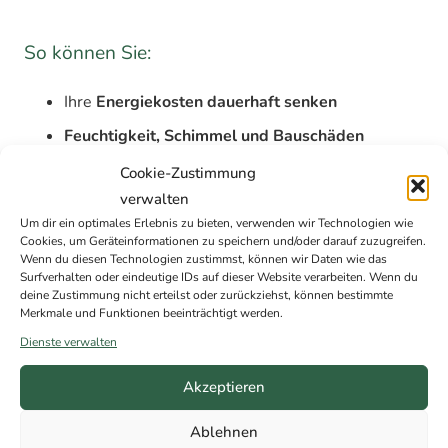
So können Sie:
Ihre
Energiekosten dauerhaft senken
Feuchtigkeit, Schimmel und Bauschäden
vermeiden
Cookie-Zustimmung
Sanierungsmaßnahmen
strategisch planen statt
verwalten
einzeln entscheiden
Um dir ein optimales Erlebnis zu bieten, verwenden wir Technologien wie
Cookies, um Geräteinformationen zu speichern und/oder darauf zuzugreifen.
den
Wert Ihrer Immobilie langfristig steigern
Wenn du diesen Technologien zustimmst, können wir Daten wie das
Surfverhalten oder eindeutige IDs auf dieser Website verarbeiten. Wenn du
deine Zustimmung nicht erteilst oder zurückziehst, können bestimmte
Die Energieberatung wird staatlich gefördert.
Merkmale und Funktionen beeinträchtigt werden.
Mit einem
individuellen Sanierungsfahrplan (iSFP)
Dienste verwalten
profitieren Sie zusätzlich von
erhöhten Zuschüssen
bei
der Umsetzung einzelner Maßnahmen.
Akzeptieren
Ablehnen