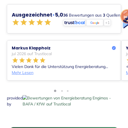
Ausgezeichnet
•
5,0
36
Bewertungen aus
3
Quellen
+1
Markus Klappholz
jul 2026 auf Trustlocal
j
Vielen Dank für die Unterstützung Energieberatung...
⭐
Mehr Lesen
provided
by