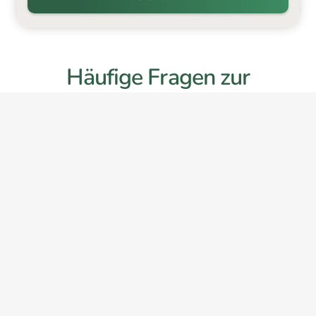
Häufige Fragen zur
Energieberatung für
Baudenkmäler
Was umfasst eine Energieberatung für
Baudenkmäler?
Welche Maßnahmen sind bei
denkmalgeschützten Gebäuden zulässig?
Gibt es Fördermittel für Baudenkmäler?