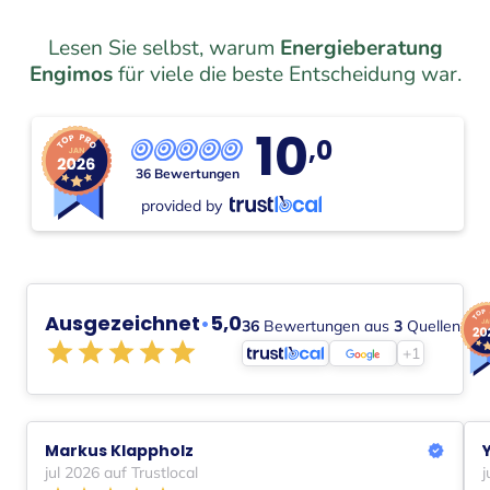
Lesen Sie selbst, warum
Energieberatung
Engimos
für viele die beste Entscheidung war.
10
,0
36 Bewertungen
provided by
Ausgezeichnet
•
5,0
36
Bewertungen aus
3
Quellen
+1
Markus Klappholz
jul 2026 auf Trustlocal
j