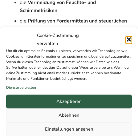
die
Vermeidung von Feuchte- und
Schimmelrisiken
die
Prüfung von Fördermitteln und steuerlichen
Vorteilen
Cookie-Zustimmung
die
Priorisierung wirtschaftlich sinnvoller
verwalten
Maßnahmen
Um dir ein optimales Erlebnis zu bieten, verwenden wir Technologien wie
Cookies, um Geräteinformationen zu speichern und/oder darauf zuzugreifen.
Wenn du diesen Technologien zustimmst, können wir Daten wie das
Gerade bei historischen Wohngebäuden schafft eine
Surfverhalten oder eindeutige IDs auf dieser Website verarbeiten. Wenn du
professionelle Beratung die Grundlage für
deine Zustimmung nicht erteilst oder zurückziehst, können bestimmte
genehmigungsfähige Sanierungen, sicheren
Merkmale und Funktionen beeinträchtigt werden.
Substanzerhalt und langfristige Wertsteigerung
.
Dienste verwalten
Akzeptieren
Ablehnen
Einstellungen ansehen