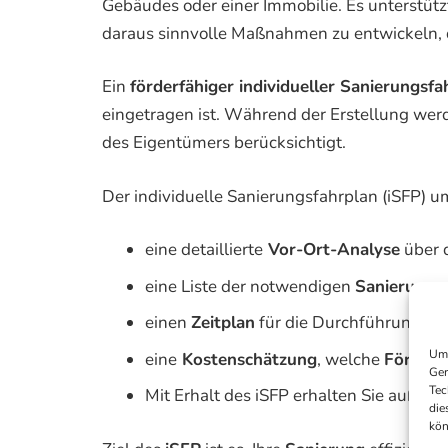
Gebäudes oder einer Immobilie. Es unterstü
daraus sinnvolle Maßnahmen zu entwickeln, d
Ein
förderfähiger individueller Sanierungsfa
eingetragen ist. Während der Erstellung wer
des Eigentümers berücksichtigt.
Der individuelle Sanierungsfahrplan (iSFP) u
eine detaillierte
Vor-Ort-Analyse
über 
eine Liste der notwendigen
Sanierung
einen
Zeitplan
für die Durchführung de
Um 
eine
Kostenschätzung
, welche
Förderz
Ger
Tec
Mit Erhalt des iSFP erhalten Sie außer
die
kön