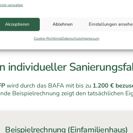
und wirtschaftlich zu planen, Heizkosten dauerhaft zu sen
nste verwalten
die Umwelt zu entlasten. Schauen Sie sich hier den
Muster i
der Sanierung können Sie derzeit von Förderzuschüssen prof
Akzeptieren
Ablehnen
Einstellungen anseh
g.
Cookie-Richtlinie
Datenschutz
Impressum
n individueller Sanierungsfa
FP
wird durch das BAFA mit bis zu
1.200 € bezus
ende Beispielrechnung zeigt den tatsächlichen Eig
Beispielrechnung (Einfamilienhaus)