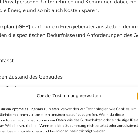
tzt Privatpersonen, Unternehmen und Kommunen dabei, ein
ie Energie und somit auch Kosten sparen.
hrplan (iSFP)
darf nur ein Energieberater ausstellen, der in
den die spezifischen Bedürfnisse und Anforderungen des G
mfasst:
den Zustand des Gebäudes,
smaßnahmen
,
Cookie-Zustimmung verwalten
r Arbeiten und
dir ein optimales Erlebnis zu bieten, verwenden wir Technologien wie Cookies, um
uschüsse
einfließen lässt.
äteinformationen zu speichern und/oder darauf zuzugreifen. Wenn du diesen
hnologien zustimmst, können wir Daten wie das Surfverhalten oder eindeutige IDs 
dem
5% Extra-Förderung
an Maßnahmen an der Gebäudehülle
ser Website verarbeiten. Wenn du deine Zustimmung nicht erteilst oder zurückziehst
nen bestimmte Merkmale und Funktionen beeinträchtigt werden.