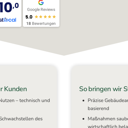
10
,0
Google Reviews
5.0
18
Bewertungen
er Kunden
So bringen wir S
utzen – technisch und
Präzise Gebäudean
basierend
 Schwachstellen des
Maßnahmen sauber p
wirtschaftlich bel