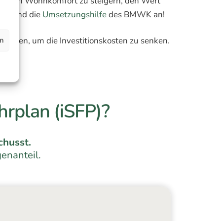
ken, den Wohnkomfort zu steigern, den Wert
SFP
und die
Umsetzungshilfe
des BMWK an!
itieren, um die Investitionskosten zu senken.
en
hrplan (iSFP)?
chusst.
enanteil.