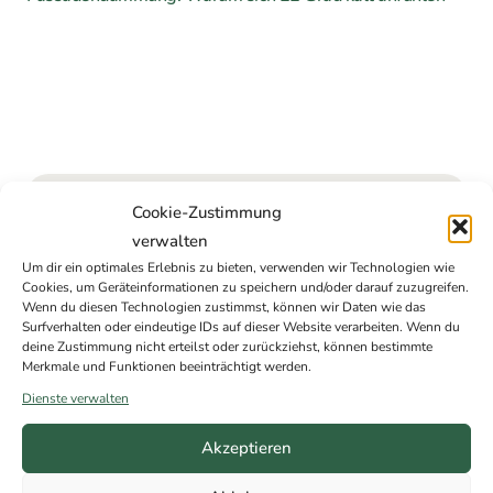
Kostenlose Erstberatung
Cookie-Zustimmung
verwalten
anfordern
Um dir ein optimales Erlebnis zu bieten, verwenden wir Technologien wie
Cookies, um Geräteinformationen zu speichern und/oder darauf zuzugreifen.
Wenn du diesen Technologien zustimmst, können wir Daten wie das
Kurzes Formular ausfüllen – wir melden uns
Surfverhalten oder eindeutige IDs auf dieser Website verarbeiten. Wenn du
innerhalb von 12 Stunden
deine Zustimmung nicht erteilst oder zurückziehst, können bestimmte
In 12h erfahren, welche Zuschüsse Sie
Merkmale und Funktionen beeinträchtigt werden.
bekommen
Dienste verwalten
Kostenlos & unverbindlich – Ihre Daten sind
bei uns sicher
Akzeptieren