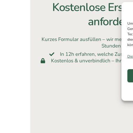
Kostenlose Erst
anforder
Um 
Ger
Tec
Kurzes Formular ausfüllen – wir melden
die
kön
Stunden
In 12h erfahren, welche Zusch
Die
Kostenlos & unverbindlich – Ihre Dat