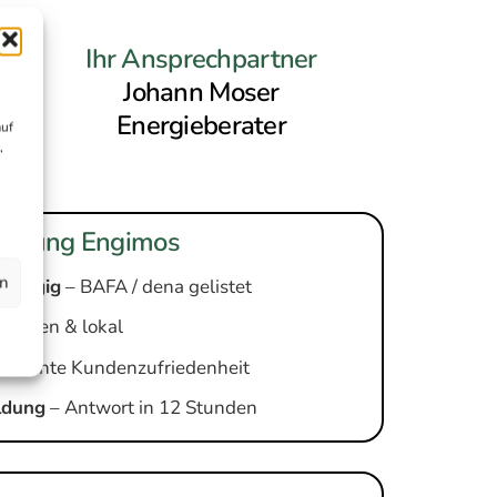
Ihr Ansprechpartner
Johann Moser
Energieberater
auf
,
ratung Engimos
en
abhängig
– BAFA / dena gelistet
rfahren & lokal
e
– echte Kundenzufriedenheit
ldung
– Antwort in 12 Stunden