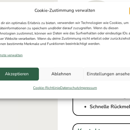
beratung
Cookie-Zustimmung verwalten
n
dir ein optimales Erlebnis zu bieten, verwenden wir Technologien wie Cookies, um
äteinformationen zu speichern und/oder darauf zuzugreifen. Wenn du diesen
hnologien zustimmst, können wir Daten wie das Surfverhalten oder eindeutige IDs 
 uns innerhalb von 12
ser Website verarbeiten. Wenn du deine Zustimmung nicht erteilst oder zurückziehst
nen bestimmte Merkmale und Funktionen beeinträchtigt werden.
üsse Sie bekommen
nste verwalten
en sind bei uns sicher
Darum Energiebe
Akzeptieren
Ablehnen
Einstellungen anseh
zertifiziert & un
300+ Projekte
– e
Cookie-Richtlinie
Datenschutz
Impressum
5,0
auf Googl
Schnelle Rückme