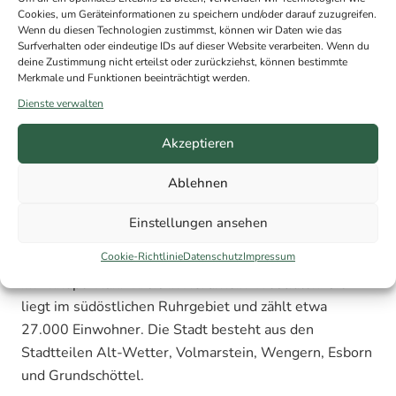
Cookies, um Geräteinformationen zu speichern und/oder darauf zuzugreifen.
Wenn du diesen Technologien zustimmst, können wir Daten wie das
Surfverhalten oder eindeutige IDs auf dieser Website verarbeiten. Wenn du
deine Zustimmung nicht erteilst oder zurückziehst, können bestimmte
Merkmale und Funktionen beeinträchtigt werden.
Dienste verwalten
Akzeptieren
ENERGIEBERATUNG ANFORDERN
Ablehnen
Einstellungen ansehen
Cookie-Richtlinie
Datenschutz
Impressum
Wetter
(Ruhr) ist eine mittlere kreisangehörige Stadt
im Ennepe-Ruhr-Kreis in Nordrhein-Westfalen. Sie
liegt im südöstlichen Ruhrgebiet und zählt etwa
27.000 Einwohner. Die Stadt besteht aus den
Stadtteilen Alt-Wetter, Volmarstein, Wengern, Esborn
und Grundschöttel.