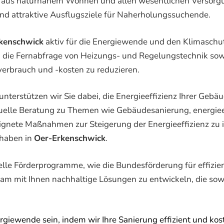
on aus naturnahem Wohnen und allen wesentlichen Versorgu
nd attraktive Ausflugsziele für Naherholungssuchende.
kenschwick
aktiv für die Energiewende und den Klimasch
ie Fernabfrage von Heizungs- und Regelungstechnik sowi
rbrauch und -kosten zu reduzieren.
unterstützen wir Sie dabei, die Energieeffizienz Ihrer Gebä
duelle Beratung zu Themen wie Gebäudesanierung, energie
ignete Maßnahmen zur Steigerung der Energieeffizienz zu id
rhaben in
Oer-Erkenschwick
.
elle Förderprogramme, wie die Bundesförderung für effizie
nsam mit Ihnen nachhaltige Lösungen zu entwickeln, die so
rgiewende sein, indem wir Ihre Sanierung effizient und ko