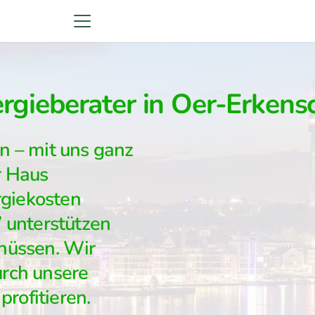
gieberater in Oer-Erkens
rn – mit uns ganz
r Haus
rgiekosten
unterstützen
chüssen. Wir
urch unsere
rofitieren.