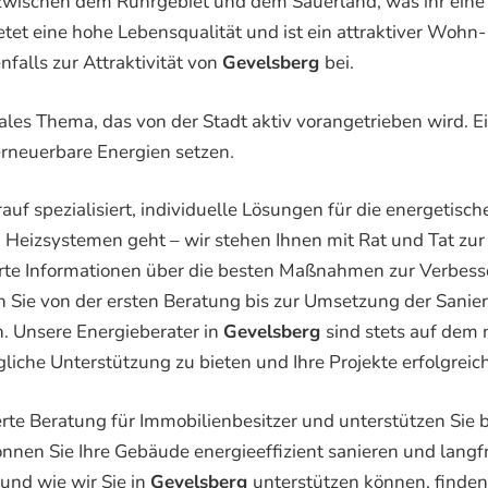
age zwischen dem Ruhrgebiet und dem Sauerland, was ihr ei
etet eine hohe Lebensqualität und ist ein attraktiver Wohn
falls zur Attraktivität von
Gevelsberg
bei.
trales Thema, das von der Stadt aktiv vorangetrieben wird. 
erneuerbare Energien setzen.
rauf spezialisiert, individuelle Lösungen für die energeti
eizsystemen geht – wir stehen Ihnen mit Rat und Tat zur 
ierte Informationen über die besten Maßnahmen zur Verbess
n Sie von der ersten Beratung bis zur Umsetzung der San
n. Unsere Energieberater in
Gevelsberg
sind stets auf dem
liche Unterstützung zu bieten und Ihre Projekte erfolgrei
te Beratung für Immobilienbesitzer und unterstützen Sie
önnen Sie Ihre Gebäude energieeffizient sanieren und langfr
und wie wir Sie in
Gevelsberg
unterstützen können, finden