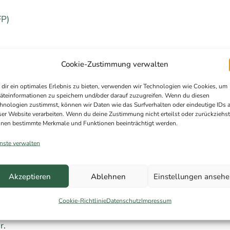
FP)
Cookie-Zustimmung verwalten
dir ein optimales Erlebnis zu bieten, verwenden wir Technologien wie Cookies, um
äteinformationen zu speichern und/oder darauf zuzugreifen. Wenn du diesen
hnologien zustimmst, können wir Daten wie das Surfverhalten oder eindeutige IDs 
ser Website verarbeiten. Wenn du deine Zustimmung nicht erteilst oder zurückziehst
nen bestimmte Merkmale und Funktionen beeinträchtigt werden.
nste verwalten
Akzeptieren
Ablehnen
Einstellungen anseh
loses Erstgespräch – wir
Cookie-Richtlinie
Datenschutz
Impressum
den die passende Lösung.
r
.