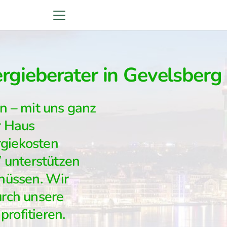
gieberater in Gevelsberg
rn – mit uns ganz
r Haus
rgiekosten
unterstützen
chüssen. Wir
urch unsere
rofitieren.