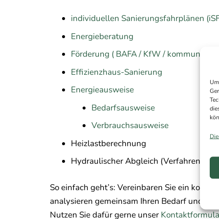
individuellen Sanierungsfahrplänen (iS
Energieberatung
Förderung ( BAFA / KfW / kommunal )
Effizienzhaus-Sanierung
Um 
Energieausweise
Ger
Tec
Bedarfsausweise
die
kön
Verbrauchsausweise
Die
Heizlastberechnung
Hydraulischer Abgleich (Verfahren B)
So einfach geht’s: Vereinbaren Sie ein kosten
analysieren gemeinsam Ihren Bedarf und fin
Nutzen Sie dafür gerne unser
Kontaktformula