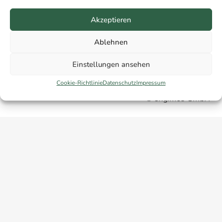
Haftung
Akzeptieren
Datenschutz
Ablehnen
Cookie-Richtlinie (EU)
Einstellungen ansehen
Allgemeine Geschäftsbedingungen (AGB)
Cookie-Richtlinie
Datenschutz
Impressum
© engimos GmbH